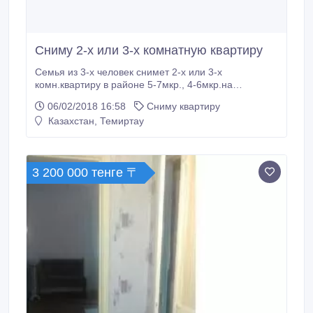
Сниму 2-х или 3-х комнатную квартиру
Семья из 3-х человек снимет 2-х или 3-х
комн.квартиру в районе 5-7мкр., 4-6мкр.на
длительный срок, возможно с последующим
06/02/2018 16:58
Сниму квартиру
выкупом.Можно частично с мебелью.Возможна
Казахстан, Темиртау
предоплата за 2-3 месяца вперёд.До 4
этажа.Своевременную оплату и полный порядок
гарантирую..
3 200 000 тенге 〒