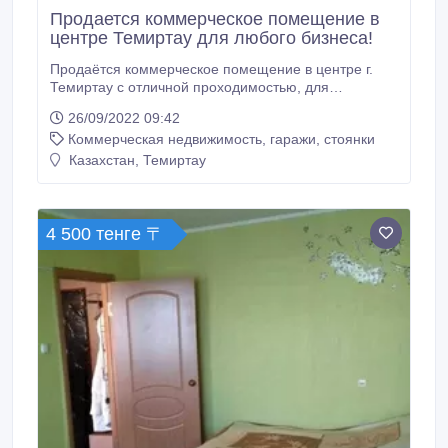
Продается коммерческое помещение в
центре Темиртау для любого бизнеса!
Продаётся коммерческое помещение в центре г.
Темиртау с отличной проходимостью, для
выгодного бизнеса! Общая площадь - 100 кв. м.
26/09/2022 09:42
Находится на центральной улице города по
Коммерческая недвижимость, гаражи, стоянки
пр.Металлургов, где можно развить любой вид
деятельности ( например: автозапчасти, салон
Казахстан, Темиртау
красоты, оптово-розничную торговлю, нотариус,
банковские услуги, ломбард, продуктовый магазин,
под офис и т.
4 500 тенге 〒