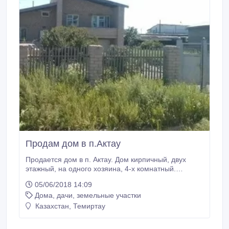
Продам дом в п.Актау
Продается дом в п. Актау. Дом кирпичный, двух
этажный, на одного хозяина, 4-х комнатный.
Имеется телефон, проводной интернет и кабельное
05/06/2018 14:09
телевидение. Водоснабжение, электроснабжение и
Дома, дачи, земельные участки
канализация - центральные. Отопление на твердом
топливе. Общая площадь дома 140 м2. Большой
Казахстан, Темиртау
огород (10 соток) с насаждениями (яблоня, малина,
вишня, смородина и крыжовник).