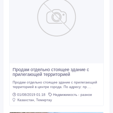
Продам отдельно стоящее здание с
прилегающей территорией
Продам отдельно стоящее здание с прилегающей
территорией в центре города. По адресу: пр.
Комсомольский, 53/3. Под любой вид деятельности.
01/08/2019 01:18
Недвижимость - разное
Имеются все коммуникации. Два отдельных входа.
Казахстан, Темиртау
Площадь помещения 170 кв. м. Площадь
земельного участка 2, 5 сотки..