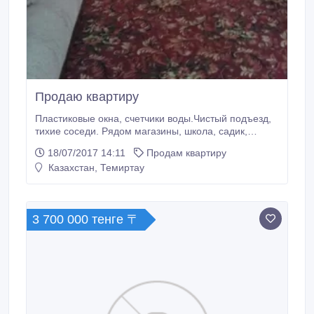
Продаю квартиру
Пластиковые окна, счетчики воды.Чистый подъезд,
тихие соседи. Рядом магазины, школа, садик,
остановка, стоянка. Крыша не протекает.Звонить по
18/07/2017 14:11
Продам квартиру
номеру - 8-705-622-68-82.
Казахстан, Темиртау
3 700 000 тенге 〒