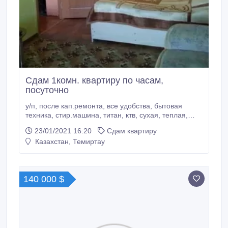
Сдам 1комн. квартиру по часам,
посуточно
у/п, после кап.ремонта, все удобства, бытовая
техника, стир.машина, титан, ктв, сухая, теплая,
всегда чисто, удобная парковка, хороший район
23/01/2021 16:20
Сдам квартиру
(район Экрана).
Казахстан, Темиртау
140 000 $