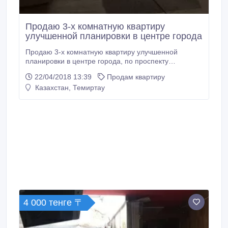
Продаю 3-х комнатную квартиру
улучшенной планировки в центре города
Продаю 3-х комнатную квартиру улучшенной
планировки в центре города, по проспекту
Металлургов дом 151 , 6 этаж.Лоджия смотрит на
22/04/2018 13:39
Продам квартиру
проспект. Рядом развитая инфраструктура: детский
Казахстан, Темиртау
сад, школы, торговые центры, оздоровительно-
реабилитационный центр все в шаговой
доступности. Зимой очень тепло, летом не жарко.
4 000 тенге 〒