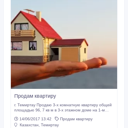
Продам квартиру
г. Темиртау Продаю 3-х комнатную квартиру общей
площадью 96, 7 кв м в 3-х этажном доме на 1-м
этаже . В районе Старогородского отдела полиции.
14/06/2017 13:42
Продам квартиру
ВСЕ ВОПРОСЫ ПО ТЕЛЕФОНУ Тел: 8 701-566-77-
Казахстан, Темиртау
61. Сообщения НЕ читаются.