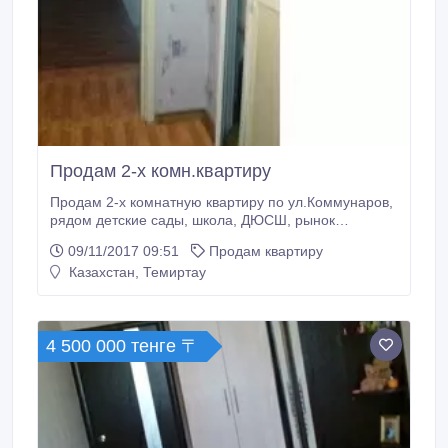
Продам 2-х комн.квартиру
Продам 2-х комнатную квартиру по ул.Коммунаров,
рядом детские сады, школа, ДЮСШ, рынок
"Экспресс", филиалы всех банков, остановка.
09/11/2017 09:51
Продам квартиру
Квартира на 2 этаже 5-ти этажного дома,
Казахстан, Темиртау
косметический ремонт, пластиковые окна, кухонный
гарнитур, 4-х комфорочная газовая плита, титан..
4 500 000 тенге 〒