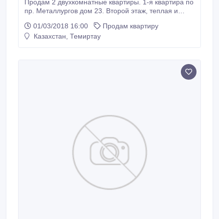
Продам 2 двухкомнатные квартиры. 1-я квартира по
пр. Металлургов дом 23. Второй этаж, теплая и
сухая, хорошие соседи. Квартира требует
01/03/2018 16:00
Продам квартиру
косметического ремонта. Центр города, все рядом.
Казахстан, Темиртау
2-я квартира в 7 микрорайоне, дом 50. Хороший
ремонт, везде пластик, застекленный балкон, титан ,
добротная входная группа, частично с мебелью,
ухоженный подъезд, порядочные соседи, рядом
казахская гимназия, школа № 27, магазины,
поликлиника, зеленый двор и детская площадка.