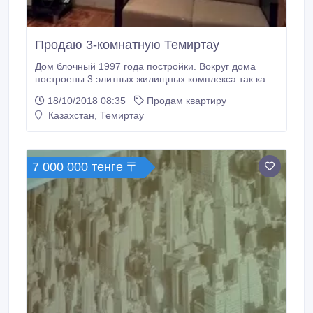
Продаю 3-комнатную Темиртау
Дом блочный 1997 года постройки. Вокруг дома
построены 3 элитных жилищных комплекса так как
район считается благополучным, тихим и чистым.
18/10/2018 08:35
Продам квартиру
Продаю квартиру т.к последние года 3 нахожусь в
Казахстан, Темиртау
командировках, и попросту не живу там, сдавать
желания нет, сейчас могу быть за границей, для
связи использую Bотcaпп.
7 000 000 тенге 〒