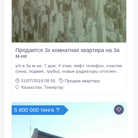
Продается 3х комнатная квартира на 3а
м-не
у/п в 3а м-не, 7 дом, 4 этаж, лифт, телефон, пластик
(окна, лоджия, трубы), новые радиаторы отопления,
счетчики, стены и потолки зашпаклёваны и
31/07/2018 08:55
Продам квартиру
выравнены, кафель, двери - дерево, новый
Казахстан, Темиртау
линолеум, кладовка, встроенный шкаф, кухонный
гарнитур, титан. Тёплая (на всех этажах заменены
стояки), сухая. Рядом д/сад, казахская школа №9,
городская гимназия, школа-лицей №14, супер-
5 800 000 тенге 〒
маркет "Южный", сквер с детскими площадками,
частный и городской пляжи, автобусные и
трамвайные остановки.