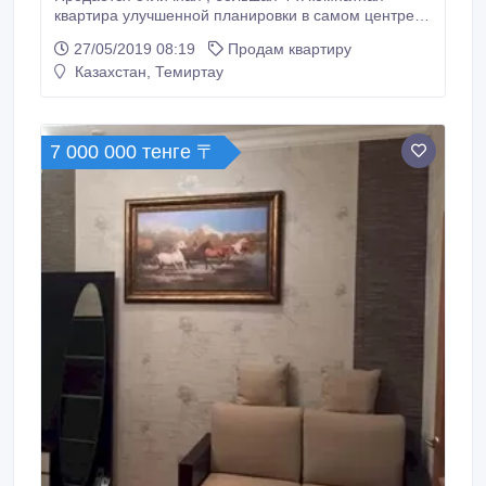
квартира улучшенной планировки в самом центре
Темиртау ( на пр.Металлургов 26/5, 4 - микрорайон
27/05/2019 08:19
Продам квартиру
) ! В самом престижном районе города ! От
Казахстан, Темиртау
месторасположения будете в восторге ! 2 этаж
девяти этажного дома . Общая площадь 84 кв.м. (
жилая площадь 60 кв.м ) ! Не угловая ! Все комнаты
изолированные друг от друга ( 17.
7 000 000 тенге 〒