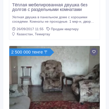
Тёплая мебелированная двушка без
долгов с раздельными комнатами
Уютная двушка в панельном доме с хорошими
соседями. Комнаты не проходные. 1 мкр-н, двор
рядом с остановкой, но сам дом в глубине (пр
26/09/2017 11:55
Продам квартиру
Республики 43/2, пересечение с
Казахстан, Темиртау
пр.Комсомольским)- напротив ВТУЗа. Через
остановку ходят все автобусы. Рядом Гимназия
Аубакирова, школа №21, казахский садик,
автостоянка(крытая и открытая), автомойка,
2 500 000 тенге 〒
ресторан, кинотеатр "Комсомолец".