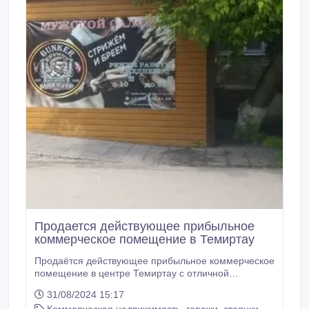
Продается действующее прибыльное
коммерческое помещение в Темиртау
Продаётся действующее прибыльное коммерческое
помещение в центре Темиртау с отличной
проходимостью, для выгодного бизнеса! Общая
31/08/2024 15:17
площадь - 100 кв. м. Находится на центральной