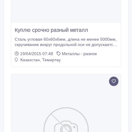
Куплю срочно разный металл
Сталь угловая 60х60х6мм, длина не менее 5000мм,
скручивание вокруг продольной оси не допускается
(ГОСТ 8509-93)-11, 3 тн. Сталь толстолистовая
19/04/2015 07:48
Металлы - разное
10х1250х не менее 4000мм, сталь 3, (ГОСТ 14637-
Казахстан, Темиртау
89, ГОСТ 19903-90)-10, 91 тн. Сталь толстолистовая
12х1250х2000 мм, Ст3пс2, (ГОСТ 14637-89)-8, 0тн
Сталь толстолистовая.