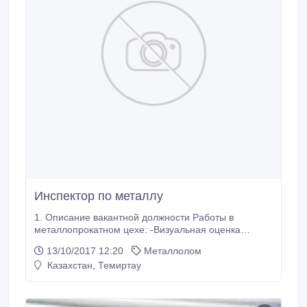
Инспектор по металлу
1. Описание вакантной должности Работы в
металлопрокатном цехе: -Визуальная оценка
качества покупного, лома и черных металлов”.
13/10/2017 12:20
Металлолом
-Определение в поступившем металлоломе
Казахстан, Темиртау
неметаллических включений, габаритных размеров
металлолома. Составление отчетов в бумажном
виде на основании оценки. -Фотографирование во
время выгрузки металлолома на цифровые