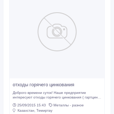
отходы горячего цинкования
Доброго времени суток! Наше предприятие
интересуют отходы горячего цинкования ( гартцинк ,
изгарь цинка), штампы цинковые, стружка, пенки,
25/09/2015 15:43
Металлы - разное
съемы, шлаки, а т.ж. любые отходы содержащие
Казахстан, Темиртау
цинк не менее 30%. Объемом от 20 тонн. Цена