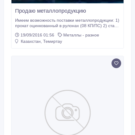
Продаю металлопродукцию
Имеем возможность поставки металлопродукции: 1)
прокат оцинкованный в рулонах (08 КП/ПС) 2) сталь
оцинкованная с полимерным покрытием в рулонах
19/09/2016 01:56
Металлы - разное
(08КП/ПС) 3) сталь холоднокатанная (СТ 3 КП, СП,
Казахстан, Темиртау
ПС 08 КП, ПС. ГОСТ 16523-97 )(пачки, рулоны) 4)
Сталь горячекатанаянная ( ГОСТ 16523-97/14637-
80 СТ3 СП/ПС, 08 КП/ПС) (пачки, рулоны) 5) жесть
белая ( ГОСТ 13345-85) .