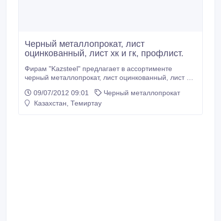
Черный металлопрокат, лист
оцинкованный, лист хк и гк, профлист.
Фирам "Kazsteel" предлагает в ассортименте
черный металлопрокат, лист оцинкованный, лист хк
и гк, профлист, вагононормы, доставка металла в
09/07/2012 09:01
Черный металлопрокат
любую точку Казахстана..
Казахстан, Темиртау