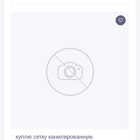
производства АО «АрселорМиттал Темиртау» АО
«Ашинский Металургический» Завод (Россия).
куплю сетку канилированную