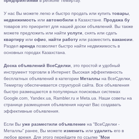
предприятиями
в регионе Темиртау.
У нас Вы можете легко и быстро продать или купить
товары
,
недвижимость
или
автомобили
в Казахстане.
Продажа бу
товаров это приоритет для нашей доски объявлений. Вы также
можете предложить или найти
услуги
, снять или сдать
квартиру
или
офис
,
найти работу
или разместить
вакансии
.
Раздел
аренда
позволяет быстро найти недвижимость в
основных городах Казахстана.
Доска объявлений ВсеСделки
, это простой и удобный
инструмент торговли в Интернет. Высокая эффективность
бесплатных объявлений в категории
Металлы
на ВсеСделки,
Темиртау обеспечивается структурой сайта. Все объявления
быстро размещаются в популярных поисковых системах
Google.com, Yandex.ua, Rambler.ru и Meta.ua. Наши советы на
странице размещения объявления научат Вас создавать
эффективные объявления.
Если Вы
уже разместили объявление
на "ВсеСделки -
Металлы" ранее, Вы можете
изменить
или
удалить
его в
любое время. Для этого перейдите по ссылке "
Мои