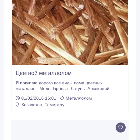
Цветной металлолом
Я покупаю дорого все виды лома цветных
металлов: -Медь -Бронза -Латунь -Алюминий
-Аккумуляторы -Нержавеющую сталь Куплю лом
01/02/2016 16:01
Металлолом
кабелей всех видов. Куплю электродвигатели в
Казахстан, Темиртау
сборе, компьютерные(электронные) платы,
трансформаторы. Есть возможность оплачивать
поставки в долларах. Площадка расположена в г.