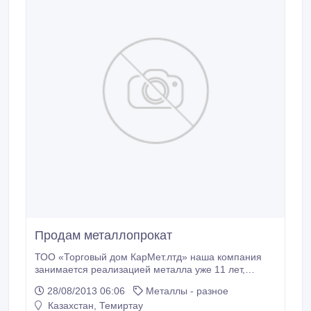
Продам металлопрокат
ТОО «Торговый дом КарМет.лтд» наша компания
занимается реализацией металла уже 11 лет,
конкурентоспособность наших цен должна
28/08/2013 06:06
Металлы - разное
заинтересовать Вас. Имеем возможность поставки в
Казахстан, Темиртау
Ваш адрес широкого спектра металлопроката