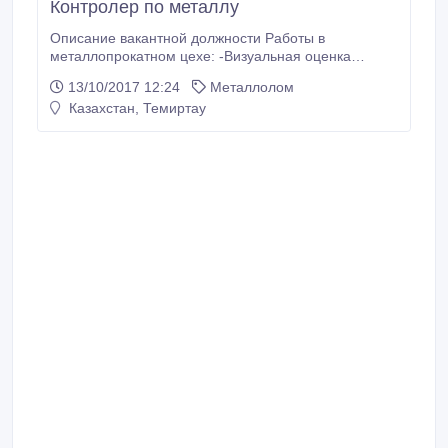
Контролер по металлу
Описание вакантной должности Работы в
металлопрокатном цехе: -Визуальная оценка
качества продукции, осмотр внешнего вида,
13/10/2017 12:24
Металлолом
инспекция количества, веса, упаковки, маркировки
Казахстан, Темиртау
продукции вывозимого на экспорт.
-Фотографирование во время погрузки металла на
цифровые фотоаппараты. -Составление отчетов в
бумажном виде на основании оценки.