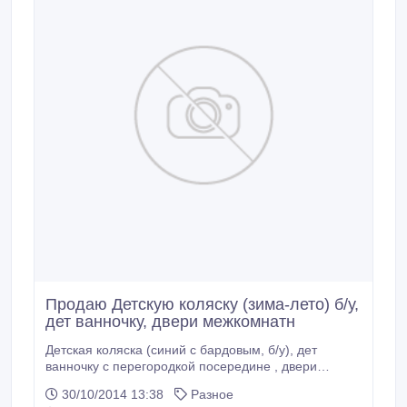
Продаю Детскую коляску (зима-лето) б/у,
дет ванночку, двери межкомнатн
Детская коляска (синий с бардовым, б/у), дет
ванночку с перегородкой посередине , двери
межкомнатные в зал или кухню и для ванной со
30/10/2014 13:38
Разное
стеклами. Недорого. Тел 936702 , 87028941457,