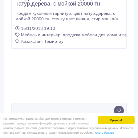
натур.дерева, с мойкой 20000 тн
Продам кухонный гарнитур, цвет натур.дерева, с
мойкой 20000 тн, стенку цвет вишня, стир.маш.п/а
2шт., холодильник бирюса двухкамерный.
15/11/2013 19:10
Мебель и интерьер, продажа мебели для дома и предме
Казахстан, Темиртау
Мы используем файлы cookie для персонализации контента и
Принять!
рекламы, предоставления функций социальных сетей и анализа
нашего трафика. На сайте действует политика о неразглашении персональных данных. Используя
этот веб-сайт, вы соглашаетесь с нашим использованием coookies.
Узнать больше