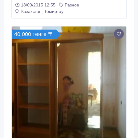
87751406681 87213996313 пр. Республики 1.
18/09/2015 12:55
Разное
(бывшая территория Лесотарного цеха).
Казахстан, Темиртау
40 000 тенге 〒