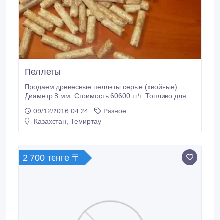
Пеллеты
Продаем древесные пеллеты серые (хвойные).
Диаметр 8 мм. Стоимость 60600 тг/т. Топливо для
пеллетных котлов. Фасовка в полипропиленовых
09/12/2016 04:24
Разное
мешках по 30 кг. Цена 60600 тг/тонна. Или 1818 тг.
Казахстан, Темиртау
мешок..
2 700 тенге 〒