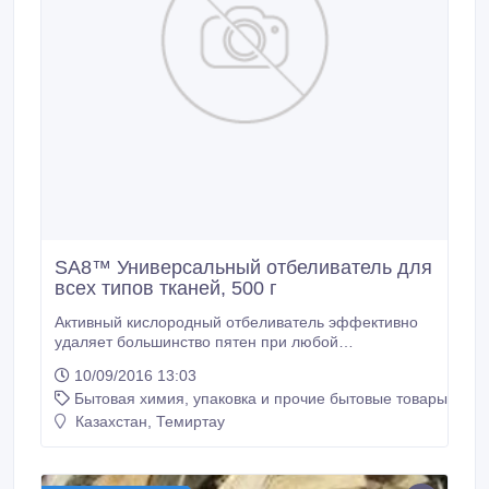
SA8™ Универсальный отбеливатель для
всех типов тканей, 500 г
Активный кислородный отбеливатель эффективно
удаляет большинство пятен при любой
температуре. Безопасен для ручной и машинной
10/09/2016 13:03
стирки. Подходит для белых, а также цветных
Бытовая химия, упаковка и прочие бытовые товары
тканей. Пользуюсь этим средством уже пару лет, и
вроде знаю что хороший, все нравится, но когда он
Казахстан, Темиртау
реально спас мою любимую вещь, даже я, честно
говоря не ожидала ТАКОГО эффекта) Недавно,
ехав в поезде уже на обратном пути, обнаружила,