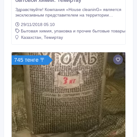
бытовой химии. Темиртау
Здравствуйте! Компания «House cleaninG» является
эксклюзивным представителем на территории
республики Казахстан, по бытовой химии. Вся
29/11/2018 05:10
продукция изготавливается из высококачественных
Бытовая химия, упаковка и прочие бытовые товары
ингредиентов по современной технологии,
разработанной специалистами компании, при этом
Казахстан, Темиртау
по своим потребительским свойствам не уступает
импортным аналогам.
745 тенге 〒