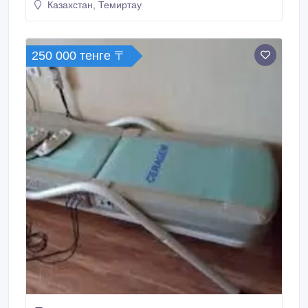
Казахстан, Темиртау
87773968073..
250 000 тенге 〒