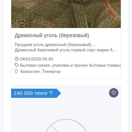
Древесный уголь (березовый)
Продаем уголь древесный (березовый). -
Древесный березовый уголь первый сорт, марка А; -
Не склонен к самовозгоранию; - Не выделяется
04/01/2018 05:40
никаких вредных веществ; - Экономичность и
Бытовая химия, упаковка и прочие бытовые товары
компактность при хранении; - Розжиг угля занимает
не более 5 минут; - Применяется для гриля,
Казахстан, Темиртау
мангала, барбекю, камина и тандыра.
140 000 тенге 〒