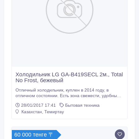
Холодильник LG GA-B419SECL 2м., Total
No Frost, бежевый
Отличный холодильник, куплен в 2014 году, в
отличном состоянии. Есть зона свежести, удобный,
вместительный, легко мыть, разморозка не
28/01/2017 17:41
Бытовая техника
требуется, тихий. 10 лет гарантии на компрессор от
Казахстан, Темиртау
производителя. Электронное управление,
вместительный морозильник. Продаем в связи с
выездом на ПМЖ. Цвет бежевый, дверь бежевая
под мрамор, выглядит очень стильно и дорого.
60 000 тенге 〒