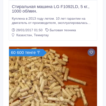
Стиральная машина LG F1092LD, 5 кг.,
1000 об/мин.
Куплена в 2013 году летом. 10 лет гарантии на
двигатель от производителя, эксплуатировалась
очень аккуратно, без перегрузок. Много режимов
28/01/2017 01:50
Бытовая техника
стирки, звуковой сигнал по окончании цикла, защита
Казахстан, Темиртау
от детей. Продаем в связи с выездом на ПМЖ.
Отличная машина в отличном состоянии по
отличной цене! Качество достойное.
60 600 тенге 〒