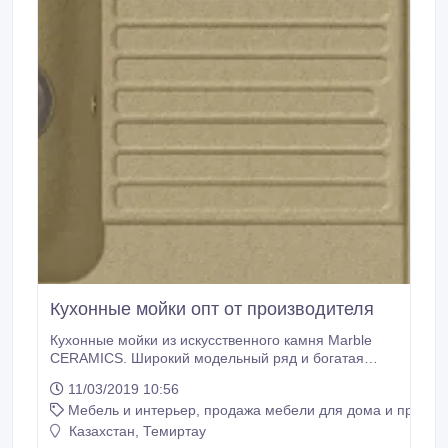
Кухонные мойки опт от производителя
Кухонные мойки из искусственного камня Marble
CERAMICS. Широкий модельный ряд и богатая
цветовая гамма. Высокое качество и отличные
11/03/2019 10:56
потребительские свойства. Обеспечиваем низкую
Мебель и интерьер, продажа мебели для дома и предме
цену, так как являемся производителями.
Присоединяйтесь к нашей дилерской программе.
Казахстан, Темиртау