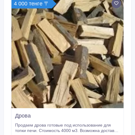
что у меня пролился вишневый сироп (!)в
4 000 тенге 〒
чемодане.
Дрова
Продаем дрова готовые под использование для
топки печи. Стоимость 4000 м3. Возможна доставка.